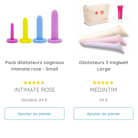
Pack dilatateurs vaginaux
Dilatateurs 3 Vagiwell
Intimate rose - Small
Large
INTIMATE ROSE
MEDINTIM
Prix
Prix
Prix
104,60 €
89 €
69 €
de
base
Ajouter au panier
Ajouter au panier