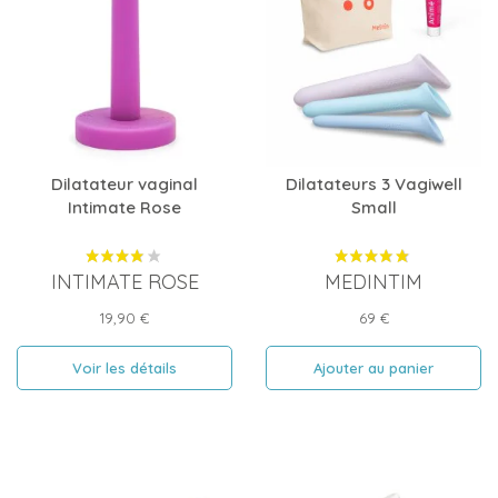
Dilatateur vaginal
Dilatateurs 3 Vagiwell
Intimate Rose
Small
INTIMATE ROSE
MEDINTIM
Prix
Prix
19,90 €
69 €
Voir les détails
Ajouter au panier