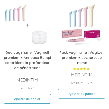
Duo vaginisme : Vagiwell
Pack vaginisme : Vagiwell
premium + Anneaux Bumpi
premium + sécheresse
contrôlent la profondeur
intime
de pénétration
MEDINTIM
MEDINTIM
Prix
Prix
126,80 €
109 €
de
Prix
Prix
137 €
129 €
base
de
Ajouter au panier
base
Ajouter au panier