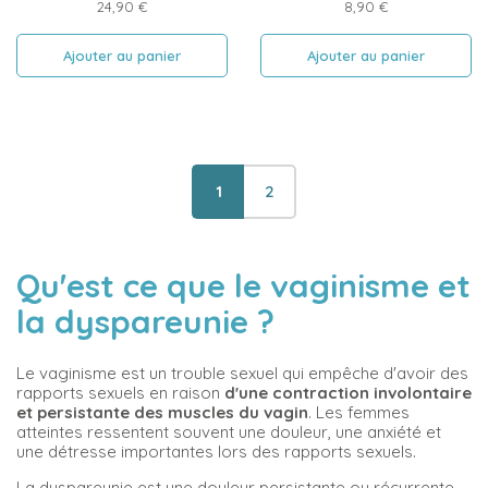
Prix
Prix
24,90 €
8,90 €
Ajouter au panier
Ajouter au panier
1
2
Qu'est ce que le vaginisme et
la dyspareunie ?
Le vaginisme est un trouble sexuel qui empêche d'avoir des
rapports sexuels en raison
d'une contraction involontaire
et persistante des muscles du vagin
. Les femmes
atteintes ressentent souvent une douleur, une anxiété et
une détresse importantes lors des rapports sexuels.
La dyspareunie est une douleur persistante ou récurrente