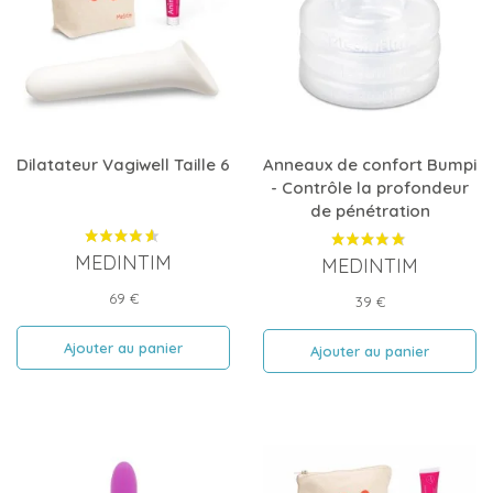
Dilatateur Vagiwell Taille 6
Anneaux de confort Bumpi
- Contrôle la profondeur
de pénétration
MEDINTIM
MEDINTIM
Prix
69 €
Prix
39 €
Ajouter au panier
Ajouter au panier