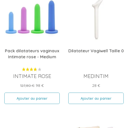
Pack dilatateurs vaginaux
Dilatateur Vagiwell Taille 0
Intimate rose - Medium
INTIMATE ROSE
MEDINTIM
Prix
Prix
Prix
127,80 €
98 €
28 €
de
base
Ajouter au panier
Ajouter au panier