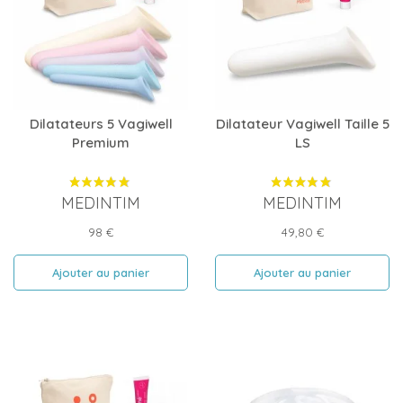
Dilatateurs 5 Vagiwell
Dilatateur Vagiwell Taille 5
Premium
LS
MEDINTIM
MEDINTIM
Prix
Prix
98 €
49,80 €
Ajouter au panier
Ajouter au panier