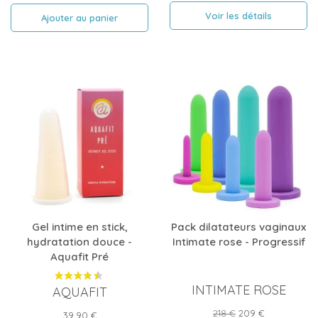
Voir les détails
Ajouter au panier
Gel intime en stick,
Pack dilatateurs vaginaux
hydratation douce -
Intimate rose - Progressif
Aquafit Pré
INTIMATE ROSE
AQUAFIT
Prix
Prix
218 €
209 €
Prix
39,90 €