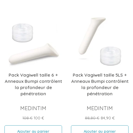
Pack Vagiwell taille 6 +
Pack Vagiwell taille 5LS +
Anneaux Bumpi contrôlent
Anneaux Bumpi contrôlent
la profondeur de
la profondeur de
pénétration
pénétration
MEDINTIM
MEDINTIM
Prix
Prix
Prix
Prix
108 €
100 €
88,80 €
84,90 €
de
de
base
base
Ajouter au panier
Ajouter au panier