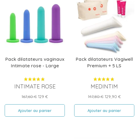
Pack dilatateurs vaginaux
Pack dilatateurs Vagiwell
Intimate rose - Large
Premium + 5 LS
INTIMATE ROSE
MEDINTIM
Prix
Prix
Prix
Prix
167,60 €
129 €
147,80 €
129,90 €
de
de
base
base
Ajouter au panier
Ajouter au panier