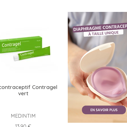
contraceptif Contragel
vert
MEDINTIM
Prix
13,90 €