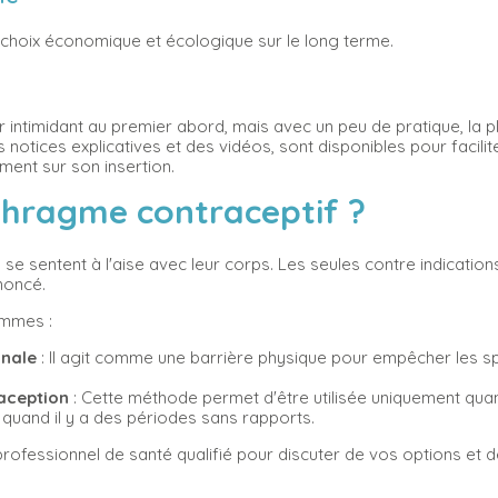
 un choix économique et écologique sur le long terme.
r intimidant au premier abord, mais avec un peu de pratique, la
tices explicatives et des vidéos, sont disponibles pour faciliter
ent sur son insertion.
iaphragme contraceptif ?
s se sentent à l'aise avec leur corps. Les seules contre indicati
ononcé.
emmes :
nale
: Il agit comme une barrière physique pour empêcher les sp
aception
: Cette méthode permet d'être utilisée uniquement qua
 quand il y a des périodes sans rapports.
rofessionnel de santé qualifié pour discuter de vos options et d