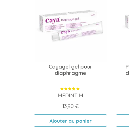
Cayagel gel pour
P
diaphragme
d
MEDINTIM
Prix
13,90 €
Ajouter au panier