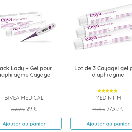
ack Lady + Gel pour
Lot de 3 Cayagel gel 
iaphragme Cayagel
diaphragme
BIVEA MEDICAL
MEDINTIM
Prix
Prix
Prix
Prix
29 €
37,90 €
33,80 €
41,70 €
de
de
Ajouter au panier
Ajouter au panier
base
base