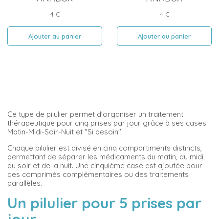
Prix
Prix
4 €
4 €
Ajouter au panier
Ajouter au panier
Ce type de pilulier permet d'organiser un traitement
thérapeutique pour cinq prises par jour grâce à ses cases
Matin-Midi-Soir-Nuit et "Si besoin".
Chaque pilulier est divisé en cinq compartiments distincts,
permettant de séparer les médicaments du matin, du midi,
du soir et de la nuit. Une cinquième case est ajoutée pour
des comprimés complémentaires ou des traitements
parallèles.
Un pilulier pour 5 prises par