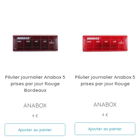
Pilulier journalier Anabox 5
Pilulier journalier Anabox 5
prises par jour Rouge
prises par jour Rouge
Bordeaux
ANABOX
ANABOX
Prix
4 €
Prix
4 €
Ajouter au panier
Ajouter au panier