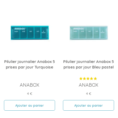
Pilulier journalier Anabox 5
Pilulier journalier Anabox 5
prises par jour Turquoise
prises par jour Bleu pastel
ANABOX
ANABOX
Prix
Prix
4 €
4 €
Ajouter au panier
Ajouter au panier