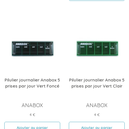
Pilulier journalier Anabox 5
Pilulier journalier Anabox 5
prises par jour Vert Foncé
prises par jour Vert Clair
ANABOX
ANABOX
Prix
Prix
4 €
4 €
Ajouter au panier
Ajouter au panier