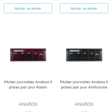
Ajouter au panier
Ajouter au panier
Pilulier journalier Anabox 5
Pilulier journalier Anabox 5
prises par jour Raisin
prises par jour Anthracite
ANABOX
ANABOX
Prix
Prix