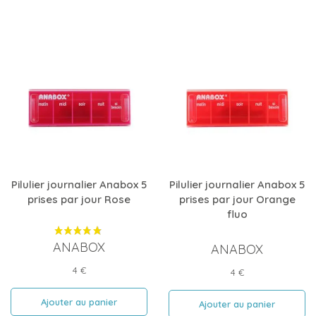
Pilulier journalier Anabox 5
Pilulier journalier Anabox 5
prises par jour Rose
prises par jour Orange
fluo
ANABOX
ANABOX
Prix
4 €
Prix
4 €
Ajouter au panier
Ajouter au panier