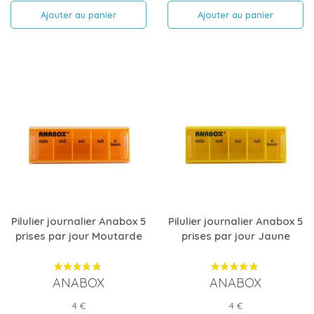
Ajouter au panier
Ajouter au panier
Pilulier journalier Anabox 5
Pilulier journalier Anabox 5
prises par jour Moutarde
prises par jour Jaune
ANABOX
ANABOX
Prix
Prix
4 €
4 €