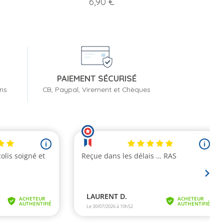
Prix
6,90 €
PAIEMENT SÉCURISÉ
ons
CB, Paypal, Virement et Chèques