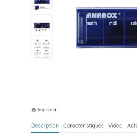
Imprimer
print
Descrption
Caractéristiques
Vidéo
Actu