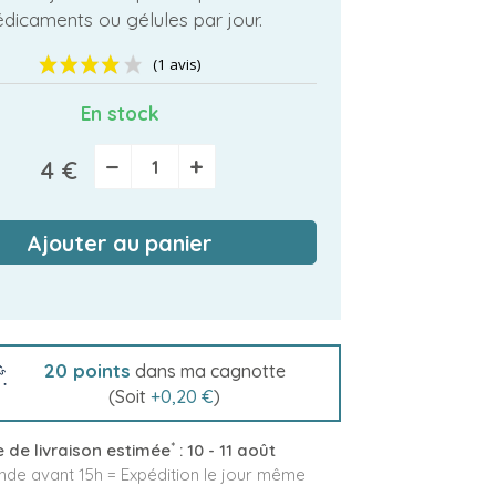
dicaments ou gélules par jour.
En stock
(1 avis)
−
+
4 €
Ajouter au panier
20
points
dans ma cagnotte
(Soit
+
0,20 €
)
*
 de livraison estimée
:
10 - 11 août
e avant 15h = Expédition le jour même