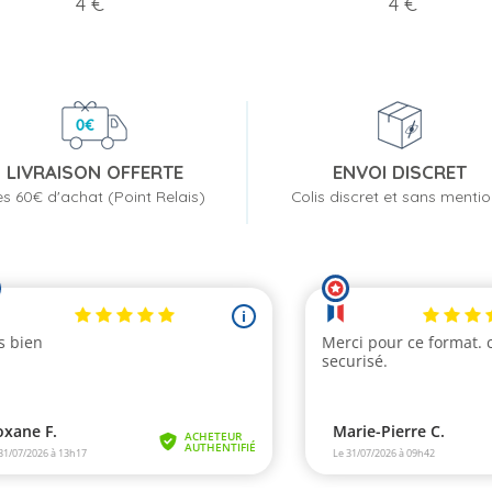
Prix
Prix
4 €
4 €
LIVRAISON OFFERTE
ENVOI DISCRET
s 60€ d'achat (Point Relais)
Colis discret et sans menti