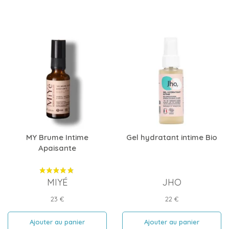
MY Brume Intime
Gel hydratant intime Bio
Apaisante
MIYÉ
JHO
Prix
Prix
23 €
22 €
Ajouter au panier
Ajouter au panier