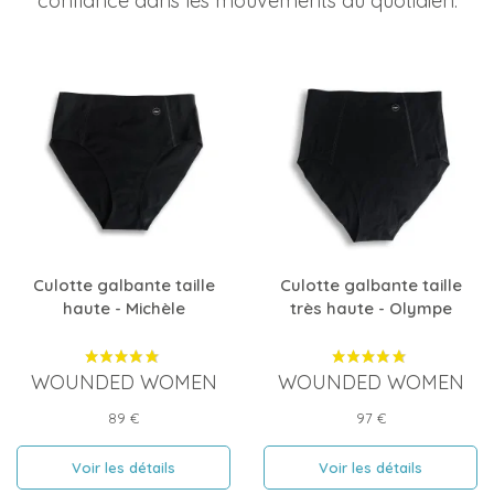
confiance dans les mouvements du quotidien.
Culotte galbante taille
Culotte galbante taille
haute - Michèle
très haute - Olympe
WOUNDED WOMEN
WOUNDED WOMEN
Prix
Prix
89 €
97 €
Voir les détails
Voir les détails