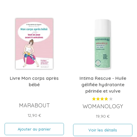
Livre Mon corps après
Intima Rescue - Huile
bébé
gélifiée hydratante
périnée et vulve
MARABOUT
WOMANOLOGY
Prix
12,90 €
Prix
19,90 €
Ajouter au panier
Voir les détails