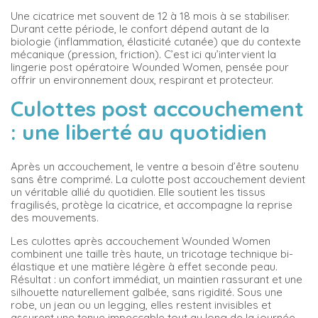
Une cicatrice met souvent de 12 à 18 mois à se stabiliser.
Durant cette période, le confort dépend autant de la
biologie (inflammation, élasticité cutanée) que du contexte
mécanique (pression, friction). C’est ici qu’intervient la
lingerie post opératoire Wounded Women, pensée pour
offrir un environnement doux, respirant et protecteur.
Culottes post accouchement
: une liberté au quotidien
Après un accouchement, le ventre a besoin d’être soutenu
sans être comprimé. La culotte post accouchement devient
un véritable allié du quotidien. Elle soutient les tissus
fragilisés, protège la cicatrice, et accompagne la reprise
des mouvements.
Les culottes après accouchement Wounded Women
combinent une taille très haute, un tricotage technique bi-
élastique et une matière légère à effet seconde peau.
Résultat : un confort immédiat, un maintien rassurant et une
silhouette naturellement galbée, sans rigidité. Sous une
robe, un jean ou un legging, elles restent invisibles et
assurent une tenue impeccable tout au long de la journée.