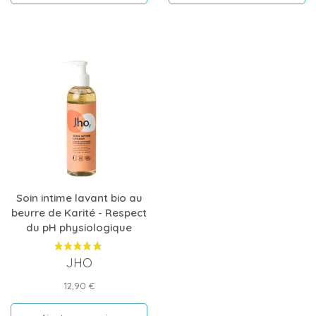
Soin intime lavant bio au
beurre de Karité - Respect
du pH physiologique
JHO
Prix
12,90 €