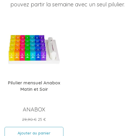
pouvez partir la semaine avec un seul pilulier.
Pilulier mensuel Anabox
Matin et Soir
ANABOX
Prix
Prix
29,90 €
25 €
de
base
Ajouter au panier