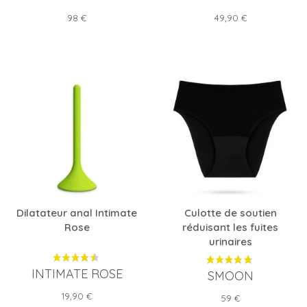
Prix
Prix
98 €
49,90 €
Dilatateur anal Intimate
Culotte de soutien
Rose
réduisant les fuites
urinaires
INTIMATE ROSE
SMOON
Prix
19,90 €
Prix
59 €