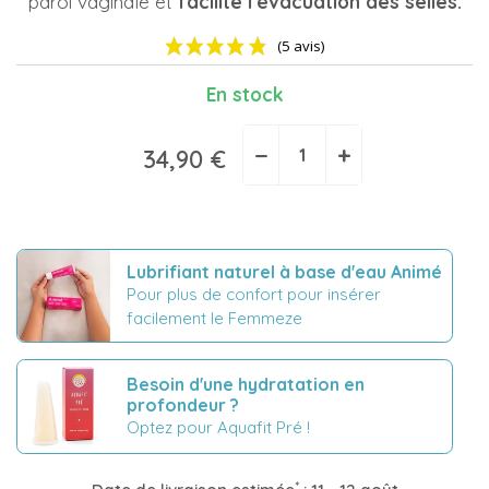
paroi vaginale et
facilite l'évacuation des selles.
En stock
−
+
34,90 €
(5 avis)
Lubrifiant naturel à base d'eau Animé
Pour plus de confort pour insérer
facilement le Femmeze
Besoin d'une hydratation en
profondeur ?
Optez pour Aquafit Pré !
*