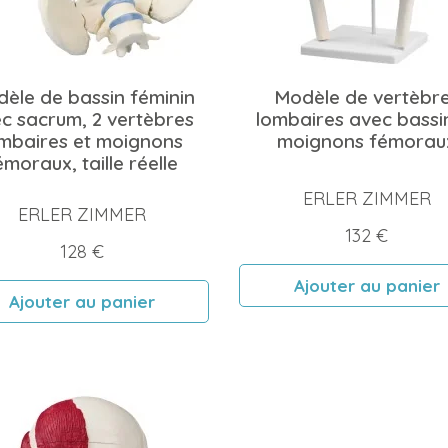
èle de bassin féminin
Modèle de vertèbr
c sacrum, 2 vertèbres
lombaires avec bassi
mbaires et moignons
moignons fémorau
émoraux, taille réelle
ERLER ZIMMER
ERLER ZIMMER
Prix
132 €
Prix
128 €
Ajouter au panier
Ajouter au panier