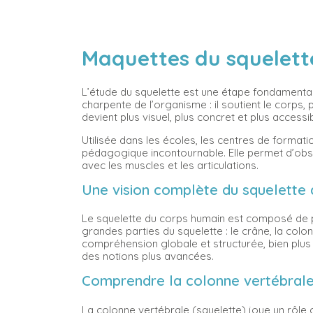
Maquettes du squelett
L’étude du squelette est une étape fondamental
charpente de l’organisme : il soutient le corp
devient plus visuel, plus concret et plus acces
Utilisée dans les écoles, les centres de format
pédagogique incontournable. Elle permet d’obs
avec les muscles et les articulations.
Une vision complète du squelette
Le squelette du corps humain est composé de pl
grandes parties du squelette : le crâne, la col
compréhension globale et structurée, bien plus
des notions plus avancées.
Comprendre la colonne vertébrale 
La colonne vertébrale (squelette) joue un rôle c