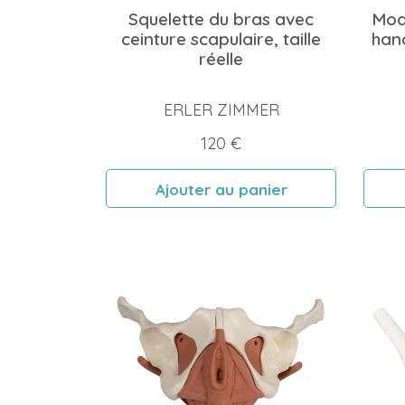
Squelette du bras avec
Modè
ceinture scapulaire, taille
hanc
réelle
ERLER ZIMMER
Prix
120 €
Ajouter au panier