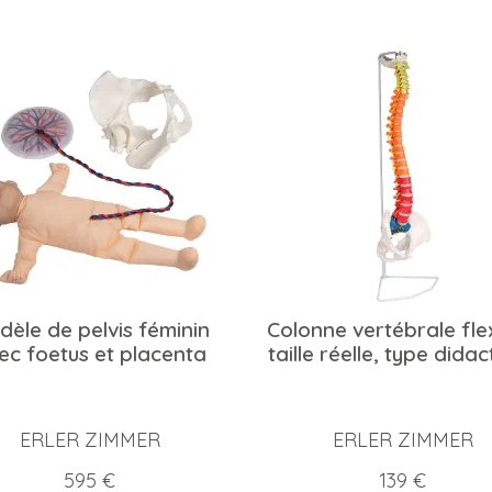
èle de pelvis féminin
Colonne vertébrale flex
ec foetus et placenta
taille réelle, type dida
ERLER ZIMMER
ERLER ZIMMER
Prix
Prix
595 €
139 €