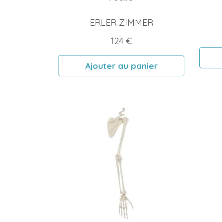
ERLER ZIMMER
Prix
124 €
Ajouter au panier