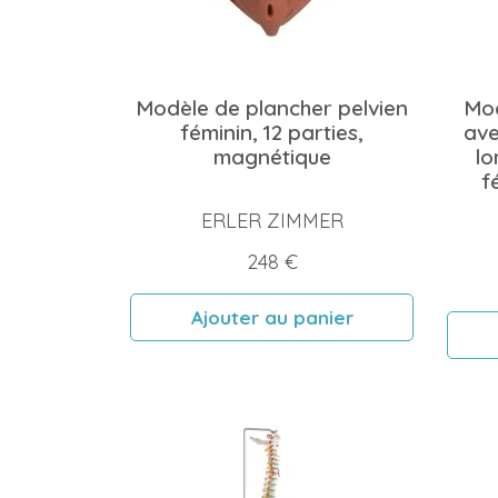
Modèle de plancher pelvien
Mod
féminin, 12 parties,
ave
magnétique
lo
f
ERLER ZIMMER
Prix
248 €
Ajouter au panier