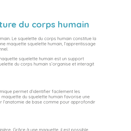
ture du corps humain
ain. Le squelette du corps humain constitue la
 une maquette squelette humain, l’apprentissage
nnel.
 maquette squelette humain est un support
ette du corps humain s’organise et interagit
ique permet d’identifier facilement les
 La maquette du squelette humain favorise une
iquer l’anatomie de base comme pour approfondir
inière. Grâce à une maquette, il est possible