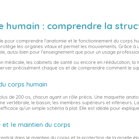
e humain : comprendre la struc
e pour comprendre l’anatomie et le fonctionnement du corps hum
s, protège les organes vitaux et permet les mouvements. Grâce à
sible, aussi bien pour l’enseignement que pour un usage professio
ion médicale, les cabinets de santé ou encore en rééducation, la
erver précisément chaque os et de comprendre comment le squel
 du corps humain
us de 200 os, chacun ayant un rôle précis. Une maquette anatom
onne vertébrale, le bassin, les membres supérieurs et inférieurs.
 efficace qu’un simple schéma à plat. Elle est idéale pour expl
et le maintien du corps
entral dans le maintien du corps et la protection de la moelle ép