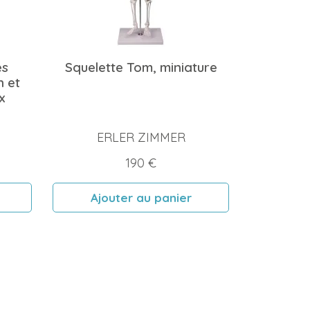
es
Squelette Tom, miniature
n et
x
ERLER ZIMMER
Prix
190 €
Ajouter au panier