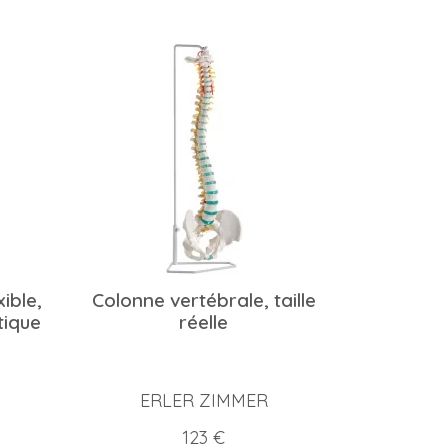
ible,
Colonne vertébrale, taille
ctique
réelle
ERLER ZIMMER
Prix
123 €