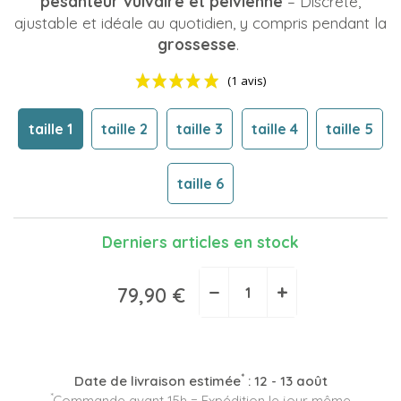
pesanteur vulvaire et pelvienne
– Discrète,
ajustable et idéale au quotidien, y compris pendant la
grossesse
.
taille 1
taille 2
taille 3
taille 4
taille 5
taille 6
(1 avis)
Derniers articles en stock
−
+
79,90 €
*
Date de livraison estimée
:
12 - 13 août
*
Commande avant 15h = Expédition le jour même