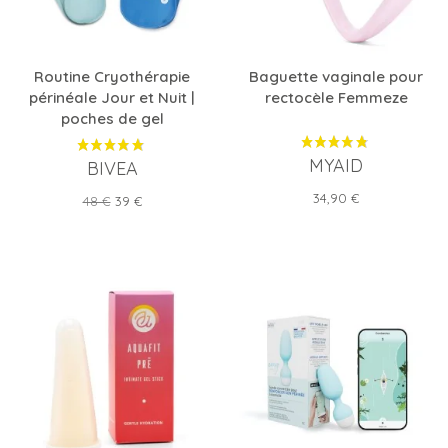
Routine Cryothérapie
Baguette vaginale pour
périnéale Jour et Nuit |
rectocèle Femmeze
poches de gel
MYAID
BIVEA
Prix
34,90 €
Prix
Prix
48 €
39 €
de
base