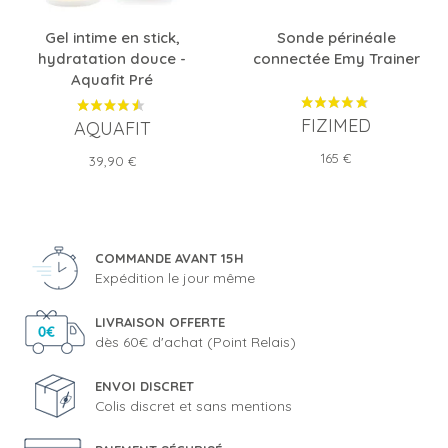
Gel intime en stick,
Sonde périnéale
hydratation douce -
connectée Emy Trainer
Aquafit Pré
FIZIMED
AQUAFIT
Prix
165 €
Prix
39,90 €
COMMANDE AVANT 15H
Expédition le jour même
LIVRAISON OFFERTE
dès 60€ d'achat (Point Relais)
ENVOI DISCRET
Colis discret et sans mentions