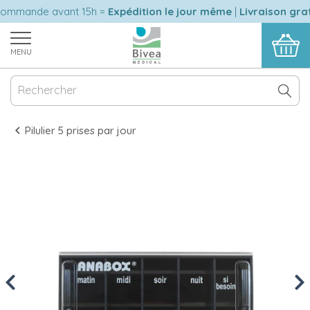
mmande avant 15h =
Expédition le jour même
|
Livraison gratu
MENU
Pilulier 5 prises par jour
Previous
Nex