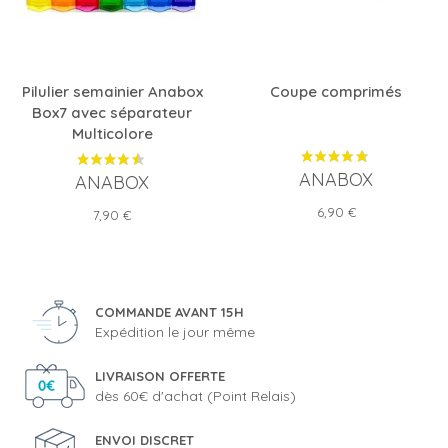
Pilulier semainier Anabox
Coupe comprimés
Box7 avec séparateur
Multicolore
ANABOX
ANABOX
Prix
6,90 €
Prix
7,90 €
COMMANDE AVANT 15H
Expédition le jour même
LIVRAISON OFFERTE
dès 60€ d'achat (Point Relais)
ENVOI DISCRET