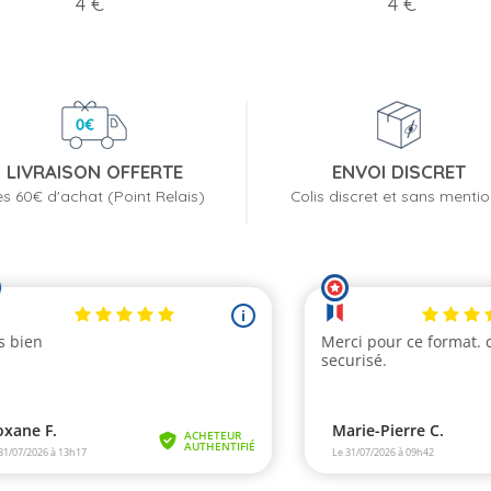
Prix
Prix
4 €
4 €
LIVRAISON OFFERTE
ENVOI DISCRET
s 60€ d'achat (Point Relais)
Colis discret et sans menti