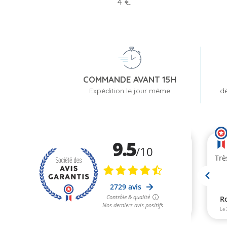
Prix
4 €
COMMANDE AVANT 15H
Expédition le jour même
dè