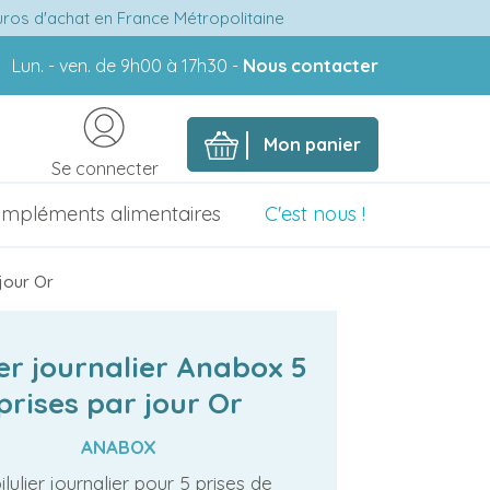
euros d'achat en France Métropolitaine
Lun. - ven. de 9h00 à 17h30 -
Nous contacter
Mon panier
Se connecter
mpléments alimentaires
C'est nous !
 jour Or
ier journalier Anabox 5
prises par jour Or
ANABOX
ilulier journalier pour 5 prises de