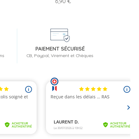
Prix
6,90 €
PAIEMENT SÉCURISÉ
ons
CB, Paypal, Virement et Chèques