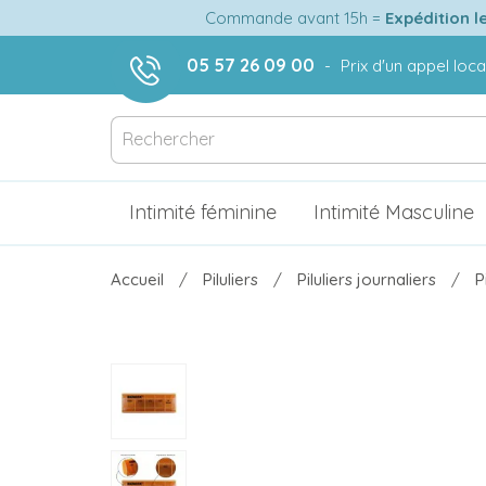
Commande avant 15h =
Expédition l
05 57 26 09 00
-
Prix d'un appel loca
Intimité féminine
Intimité Masculine
Accueil
Piluliers
Piluliers journaliers
P