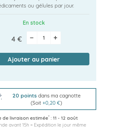
dicaments ou gélules par jour.
En stock
−
+
4 €
Ajouter au panier
20
points
dans ma cagnotte
(Soit
+
0,20 €
)
*
 de livraison estimée
:
11 - 12 août
e avant 15h = Expédition le jour même