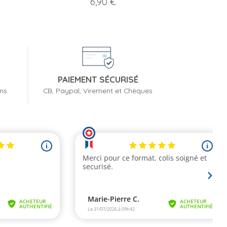
Prix
6,90 €
PAIEMENT SÉCURISÉ
ons
CB, Paypal, Virement et Chèques