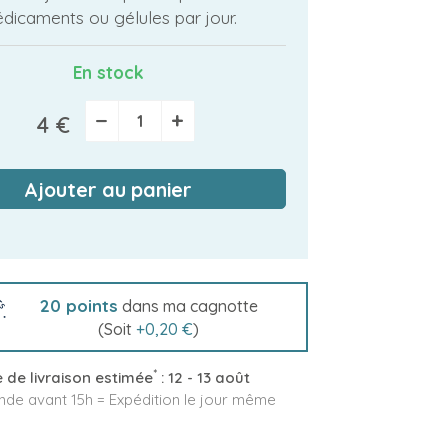
dicaments ou gélules par jour.
En stock
−
+
4 €
Ajouter au panier
20
points
dans ma cagnotte
(Soit
+
0,20 €
)
*
 de livraison estimée
:
12 - 13 août
e avant 15h = Expédition le jour même