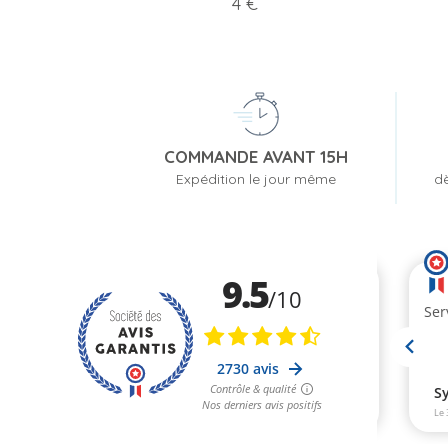
Prix
4 €
COMMANDE AVANT 15H
Expédition le jour même
dè