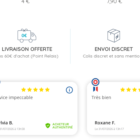
Prix
Prix
4 €
7,90 €
LIVRAISON OFFERTE
ENVOI DISCRET
s 60€ d'achat (Point Relais)
Colis discret et sans menti