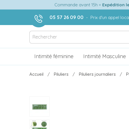
Commande avant 15h =
Expédition l
05 57 26 09 00
-
Prix d'un appel loca
Intimité féminine
Intimité Masculine
Accueil
Piluliers
Piluliers journaliers
P