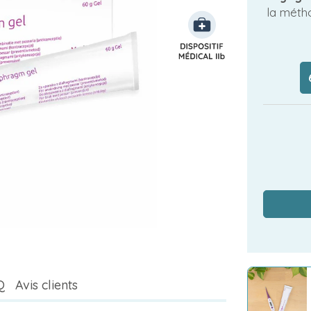
la méth
Q
Avis clients