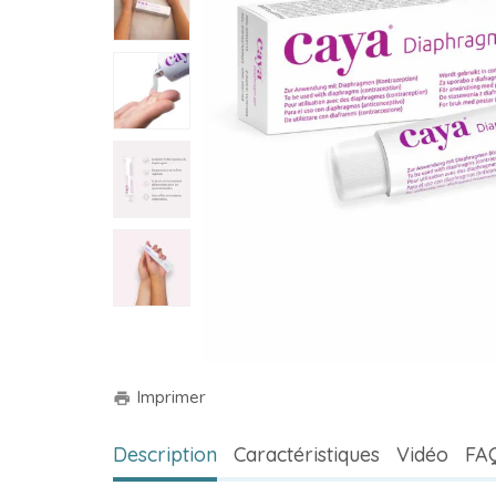
Imprimer
print
Description
Caractéristiques
Vidéo
FA