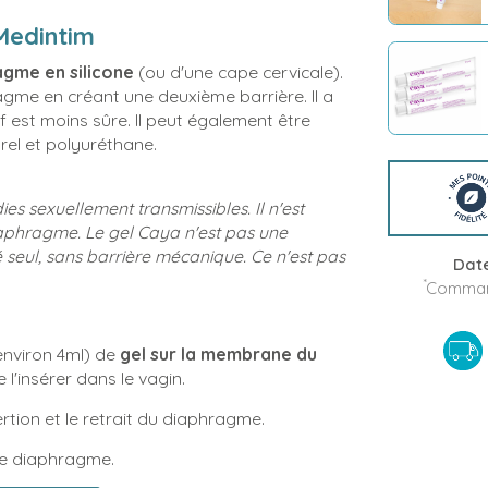
Medintim
gme en silicone
(ou d'une cape cervicale).
gme en créant une deuxième barrière. Il a
if est moins sûre. Il peut également être
rel et polyuréthane.
 sexuellement transmissibles. Il n'est
diaphragme. Le gel Caya n'est pas une
é seul, sans barrière mécanique. Ce n'est pas
Date
*
Command
 environ 4ml) de
gel sur la membrane du
 l'insérer dans le vagin.
sertion et le retrait du diaphragme.
tre diaphragme.