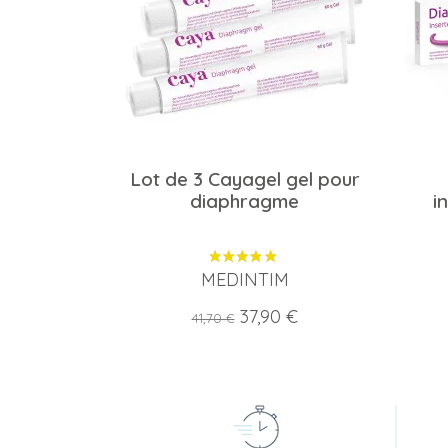
Lot de 3 Cayagel gel pour
diaphragme
i
MEDINTIM
Prix
Prix
37,90 €
41,70 €
de
base