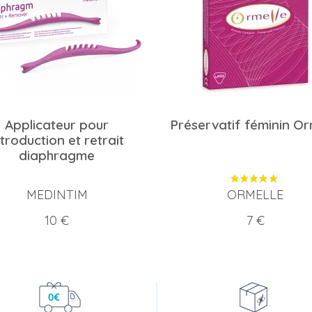
Applicateur pour
Préservatif féminin Or
ntroduction et retrait
diaphragme
MEDINTIM
ORMELLE
Prix
Prix
10 €
7 €