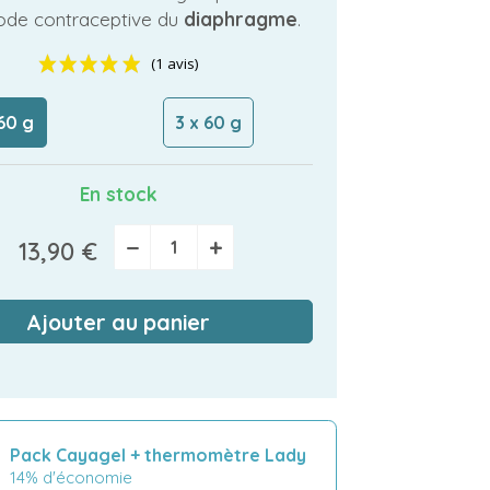
ode contraceptive du
diaphragme
.
60 g
3 x 60 g
(1 avis)
En stock
−
+
13,90 €
Ajouter au panier
Pack Cayagel + thermomètre Lady
14% d'économie