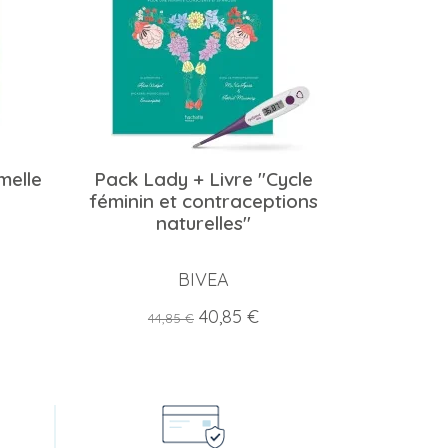
melle
Pack Lady + Livre "Cycle
féminin et contraceptions
naturelles"
BIVEA
Prix
Prix
40,85 €
44,85 €
de
base