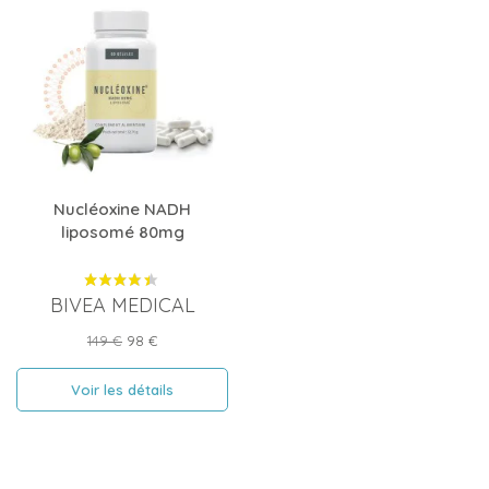
Nucléoxine NADH
liposomé 80mg
BIVEA MEDICAL
Prix
Prix
149 €
98 €
de
base
Voir les détails