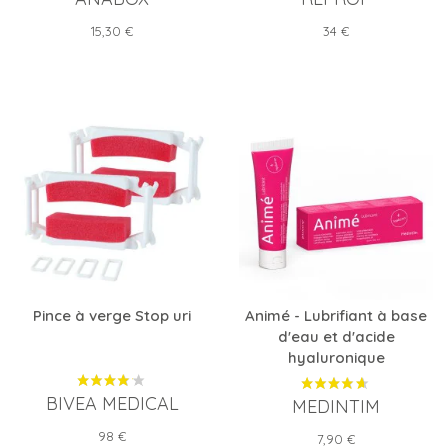
Prix
Prix
15,30 €
34 €
Pince à verge Stop uri
Animé - Lubrifiant à base
d'eau et d'acide
hyaluronique
BIVEA MEDICAL
MEDINTIM
Prix
98 €
Prix
7,90 €