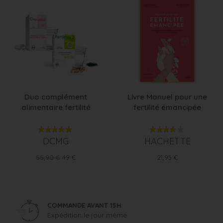
Duo complément
Livre Manuel pour une
alimentaire fertilité
fertilité émancipée
DCMG
HACHETTE
Prix
Prix
Prix
55,90 €
49 €
21,95 €
de
base
COMMANDE AVANT 15H
Expédition le jour même