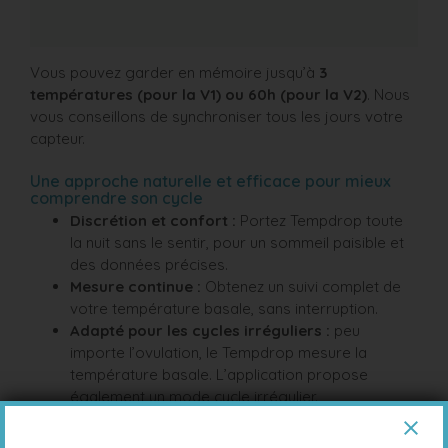
Vous pouvez garder en mémoire jusqu’à
3
températures (pour la V1) ou 60h (pour la V2)
. Nous
vous conseillons de synchroniser tous les jours votre
capteur.
Une approche naturelle et efficace pour mieux
comprendre son cycle
Discrétion et confort :
Portez Tempdrop toute
la nuit sans le sentir, pour un sommeil paisible et
des données précises.
Mesure continue :
Obtenez un suivi complet de
votre température basale, sans interruption.
Adapté pour les cycles irréguliers :
peu
importe l’ovulation, le Tempdrop mesure la
température basale. L’application propose
également un mode cycle irrégulier.
Simplicité d’utilisation
avec le transfère des
températures sur l’application. Vous avez la