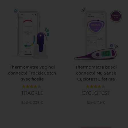
Thermomètre vaginal
Thermomètre basal
connecté TrackleCatch
connecté My Sense
avec ficelle
Cyclotest Lifetime
TRACKLE
CYCLOTEST
Prix
Prix
Prix
Prix
250 €
239 €
125 €
119 €
de
de
base
base