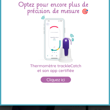
possibilité de synchroniser Tempdrop avec
d’autres applications.
Adapté au quotidien de chaque femme :
vous
pouvez utiliser Tempdrop si vous avez des réveils
fréquents pendant la nuit, des horaires de
sommeil irréguliers, vous voyagez beaucoup
avec changement de fuseau horaire, etc.
Garantie fabricant d’un an