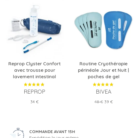
Reprop Clyster Confort
Routine Cryothérapie
avec trousse pour
périnéale Jour et Nuit |
lavement intestinal
poches de gel
REPROP
BIVEA
Prix
Prix
Prix
34 €
48 €
39 €
de
base
COMMANDE AVANT 15H
Expédition le jour même