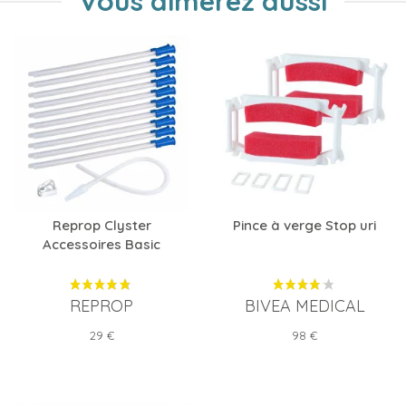
Vous aimerez aussi
Reprop Clyster
Pince à verge Stop uri
Accessoires Basic
REPROP
BIVEA MEDICAL
Prix
Prix
29 €
98 €