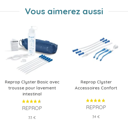
Vous aimerez aussi
Reprop Clyster Basic avec
Reprop Clyster
trousse pour lavement
Accessoires Confort
intestinal
REPROP
REPROP
Prix
34 €
Prix
33 €