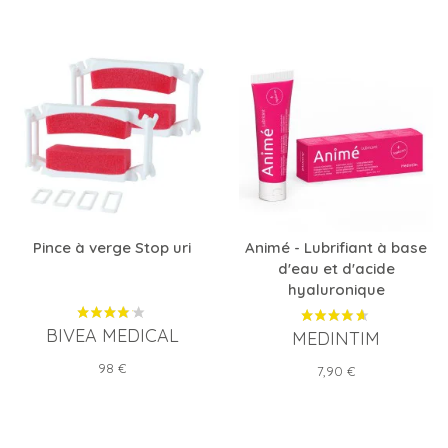
Pince à verge Stop uri
Animé - Lubrifiant à base
d'eau et d'acide
hyaluronique
BIVEA MEDICAL
MEDINTIM
Prix
98 €
Prix
7,90 €