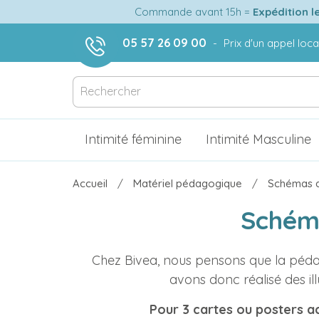
Commande avant 15h =
Expédition l
05 57 26 09 00
-
Prix d'un appel loca
Intimité féminine
Intimité Masculine
Accueil
Matériel pédagogique
Schémas a
Schéma
Chez Bivea, nous pensons que la péda
avons donc réalisé des il
Pour 3 cartes ou posters ac