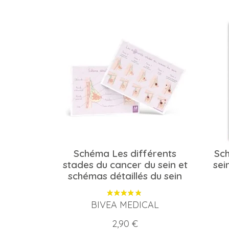
Schéma Les différents
Sc
stades du cancer du sein et
sei
schémas détaillés du sein
BIVEA MEDICAL
Prix
2,90 €