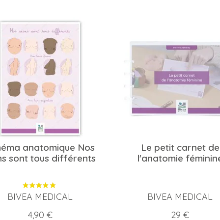
héma anatomique Nos
Le petit carnet de
ns sont tous différents
l'anatomie féminin
BIVEA MEDICAL
BIVEA MEDICAL
Prix
Prix
4,90 €
29 €