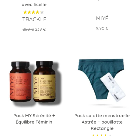
avec ficelle
MIYÉ
TRACKLE
Prix
9,90 €
Prix
Prix
250 €
239 €
de
base
Pack MY Sérénité +
Pack culotte menstruelle
Équilibre Féminin
Astrée + bouillotte
Rectangle