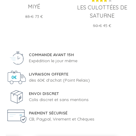
MIYÉ
LES CULOTTÉES DE
SATURNE
Prix
Prix
83 €
73 €
de
Prix
Prix
50 €
45 €
base
de
base
COMMANDE AVANT 15H
Expédition le jour même
LIVRAISON OFFERTE
dès 60€ d'achat (Point Relais)
ENVOI DISCRET
Colis discret et sans mentions
PAIEMENT SÉCURISÉ
CB, Paypal, Virement et Chèques