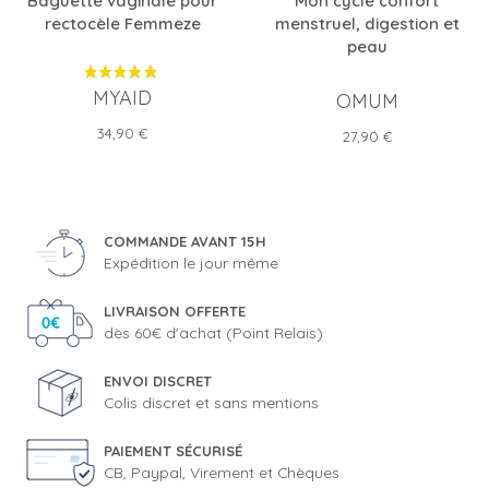
Baguette vaginale pour
Mon cycle confort
rectocèle Femmeze
menstruel, digestion et
peau
MYAID
OMUM
Prix
34,90 €
Prix
27,90 €
COMMANDE AVANT 15H
Expédition le jour même
LIVRAISON OFFERTE
dès 60€ d'achat (Point Relais)
ENVOI DISCRET
Colis discret et sans mentions
PAIEMENT SÉCURISÉ
CB, Paypal, Virement et Chèques