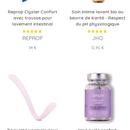
Reprop Clyster Confort
Soin intime lavant bio au
avec trousse pour
beurre de Karité - Respect
lavement intestinal
du pH physiologique
REPROP
JHO
Prix
Prix
34 €
12,90 €