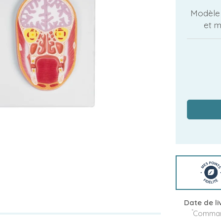
Modèle r
et m
Date de li
*
Command