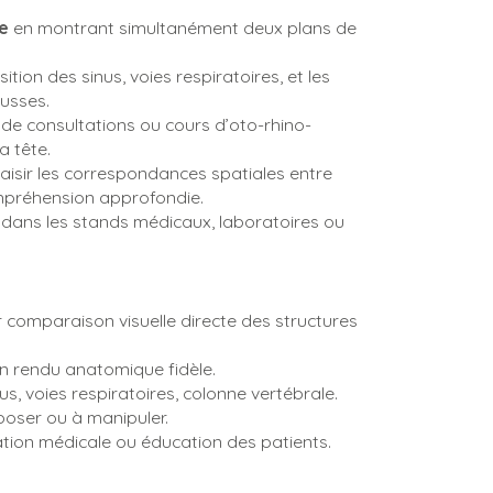
te
en montrant simultanément deux plans de
ition des sinus, voies respiratoires, et les
ousses.
de consultations ou cours d’oto-rhino-
a tête.
aisir les correspondances spatiales entre
mpréhension approfondie.
e dans les stands médicaux, laboratoires ou
 comparaison visuelle directe des structures
n rendu anatomique fidèle.
nus, voies respiratoires, colonne vertébrale.
xposer ou à manipuler.
ion médicale ou éducation des patients.