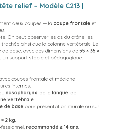
ête relief – Modèle C213 |
lement deux coupes — la
coupe frontale
et
les
ête. On peut observer les os du crâne, les
 trachée ainsi que la colonne vertébrale. Le
e de base, avec des dimensions de
55 × 35 ×
ait un support stable et pédagogique.
avec coupes frontale et médiane
res internes.
 du
nasopharynx
, de la
langue
, de
ne vertébrale
.
e de base
pour présentation murale ou sur
s ≈
2 kg
.
ofessionnel,
recommandé ≥ 14 ans
.