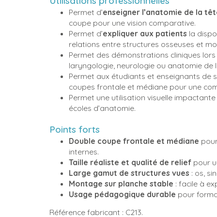
Utilisations professionnelles
Permet d’
enseigner l’anatomie de la tê
coupe pour une vision comparative.
Permet d’
expliquer aux patients
la dispos
relations entre structures osseuses et m
Permet des démonstrations cliniques lors 
laryngologie, neurologie ou anatomie de l
Permet aux étudiants et enseignants de s
coupes frontale et médiane pour une co
Permet une utilisation visuelle impactant
écoles d’anatomie.
Points forts
Double coupe frontale et médiane
pour
internes.
Taille réaliste et qualité de relief
pour u
Large gamut de structures vues
: os, si
Montage sur planche stable
: facile à e
Usage pédagogique durable
pour format
Référence fabricant : C213.