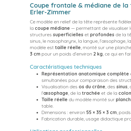
Coupe frontale & médiane de la t
Erler-Zimmer
Ce modèle en relief de la tête représente fidè
la
coupe médiane
— permettant de visualiser 
structures
superficielles
et
profondes
de la t
sinus, le nasopharynx, la langue, l’œsophage, la
modèle est
taille réelle
, monté sur une planch
3 cm
pour un poids d’environ
2 kg
, ce qui en f
Caractéristiques techniques
Représentation anatomique complète
simultanées pour comparaison des structu
Visualisation des
os du crâne
, des
sinus
,
l’
œsophage
, de la
trachée
et de la
colon
Taille réelle
du modèle monté sur
planch
table.
Dimensions : environ
55 × 35 × 3 cm
, poid
Fabrication durable, usage didactique pr