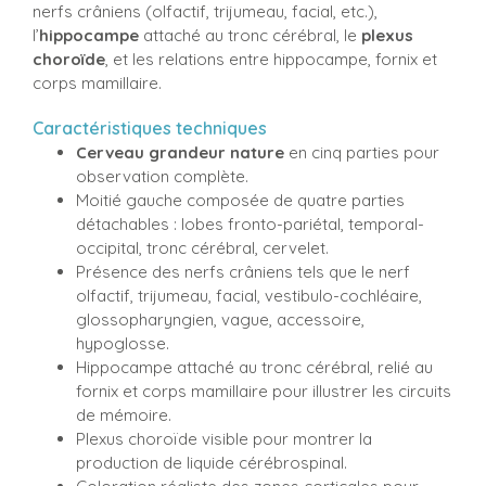
nerfs crâniens (olfactif, trijumeau, facial, etc.),
l’
hippocampe
attaché au tronc cérébral, le
plexus
choroïde
, et les relations entre hippocampe, fornix et
corps mamillaire.
Caractéristiques techniques
Cerveau grandeur nature
en cinq parties pour
observation complète.
Moitié gauche composée de quatre parties
détachables : lobes fronto-pariétal, temporal-
occipital, tronc cérébral, cervelet.
Présence des nerfs crâniens tels que le nerf
olfactif, trijumeau, facial, vestibulo-cochléaire,
glossopharyngien, vague, accessoire,
hypoglosse.
Hippocampe attaché au tronc cérébral, relié au
fornix et corps mamillaire pour illustrer les circuits
de mémoire.
Plexus choroïde visible pour montrer la
production de liquide cérébrospinal.