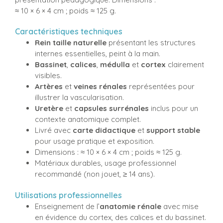
≈ 10 × 6 × 4 cm ; poids ≈ 125 g.
Caractéristiques techniques
Rein taille naturelle
présentant les structures
internes essentielles, peint à la main.
Bassinet
,
calices
,
médulla
et
cortex
clairement
visibles.
Artères
et
veines rénales
représentées pour
illustrer la vascularisation.
Uretère
et
capsules surrénales
inclus pour un
contexte anatomique complet.
Livré avec
carte didactique
et
support stable
pour usage pratique et exposition.
Dimensions : ≈ 10 × 6 × 4 cm ; poids ≈ 125 g.
Matériaux durables, usage professionnel
recommandé (non jouet, ≥ 14 ans).
Utilisations professionnelles
Enseignement de l’
anatomie rénale
avec mise
en évidence du cortex, des calices et du bassinet.