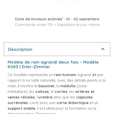
*
Date de livraison estimée
:
01 - 02 septembre
*
Commande avant 15h = Expédition le jour même
Description
Modèle de rein agrandi deux fois – Modèle
K260 | Erler-Zimmer
Ce modèle représente un
rein humain
agrandi
2×
par
rapport à sa taille naturelle, avec des détails peints à la
main. Il montre le
bassinet
, la
médulla
(zone
médullaire), les
calices
, le
cortex
, les
artères et
veines rénales
, l’
uretère
ainsi que les
capsules
surrénales
. Livré avec une
carte didactique
et un
support stable
, il est idéal pour la formation ou la
démonstration. Dimensions :