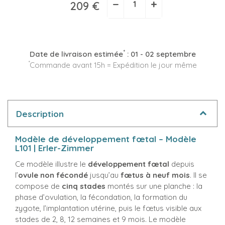
−
+
209 €
*
Date de livraison estimée
:
01 - 02 septembre
*
Commande avant 15h = Expédition le jour même
Description
Modèle de développement fœtal – Modèle
L101 | Erler-Zimmer
Ce modèle illustre le
développement fœtal
depuis
l’
ovule non fécondé
jusqu’au
fœtus à neuf mois
. Il se
compose de
cinq stades
montés sur une planche : la
phase d’ovulation, la fécondation, la formation du
zygote, l’implantation utérine, puis le fœtus visible aux
stades de 2, 8, 12 semaines et 9 mois. Le modèle