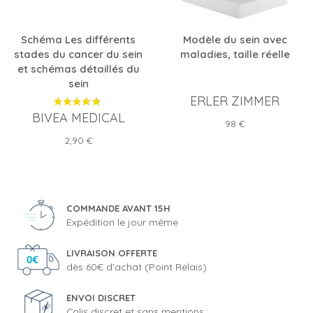
Schéma Les différents
Modèle du sein avec
stades du cancer du sein
maladies, taille réelle
et schémas détaillés du
sein
ERLER ZIMMER
BIVEA MEDICAL
Prix
98 €
Prix
2,90 €
COMMANDE AVANT 15H
Expédition le jour même
LIVRAISON OFFERTE
dès 60€ d'achat (Point Relais)
ENVOI DISCRET
Colis discret et sans mentions