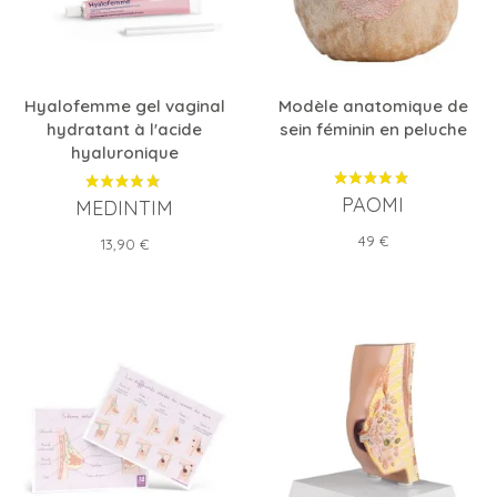
Hyalofemme gel vaginal
Modèle anatomique de
hydratant à l'acide
sein féminin en peluche
hyaluronique
PAOMI
MEDINTIM
Prix
49 €
Prix
13,90 €