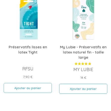
Préservatifs lisses en
My Lubie - Préservatifs en
latex Tight
latex naturel fin - taille
large
RFSU
MY LUBIE
Prix
7,90 €
Prix
14 €
Ajouter au panier
Ajouter au panier