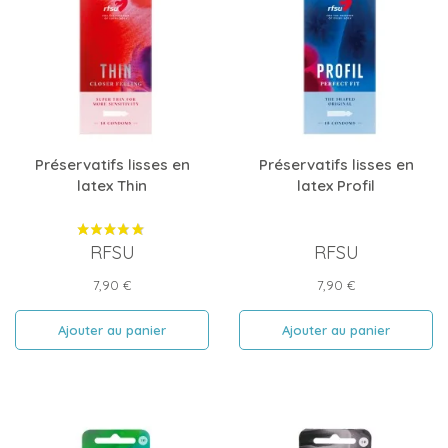
Préservatifs lisses en
Préservatifs lisses en
latex Thin
latex Profil
RFSU
RFSU
Prix
Prix
7,90 €
7,90 €
Ajouter au panier
Ajouter au panier