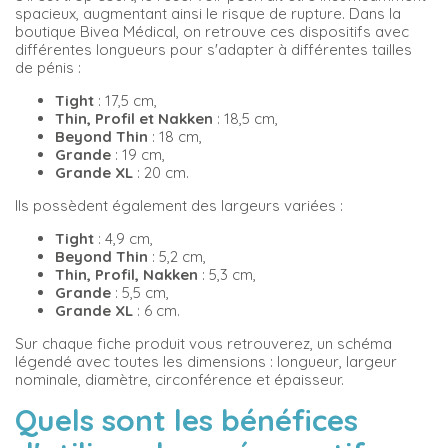
spacieux, augmentant ainsi le risque de rupture. Dans la
boutique Bivea Médical, on retrouve ces dispositifs avec
différentes longueurs pour s'adapter à différentes tailles
de pénis :
Tight
: 17,5 cm,
Thin, Profil et Nakken
: 18,5 cm,
Beyond Thin
: 18 cm,
Grande
: 19 cm,
Grande XL
: 20 cm.
Ils possèdent également des largeurs variées :
Tight
: 4,9 cm,
Beyond Thin
: 5,2 cm,
Thin, Profil, Nakken
: 5,3 cm,
Grande
: 5,5 cm,
Grande XL
: 6 cm.
Sur chaque fiche produit vous retrouverez, un schéma
légendé avec toutes les dimensions : longueur, largeur
nominale, diamètre, circonférence et épaisseur.
Quels sont les bénéfices