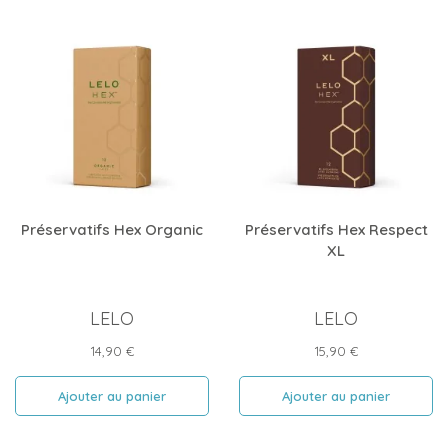
Préservatifs Hex Organic
Préservatifs Hex Respect
XL
LELO
LELO
Prix
Prix
14,90 €
15,90 €
Ajouter au panier
Ajouter au panier