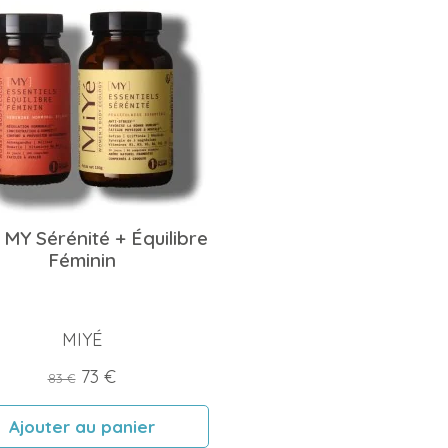
 MY Sérénité + Équilibre
Féminin
MIYÉ
Prix
Prix
73 €
83 €
de
Ajouter au panier
base