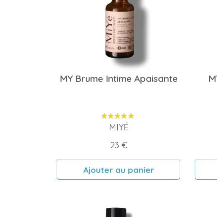
MY Brume Intime Apaisante
MY
MIYÉ
Prix
23 €
Ajouter au panier