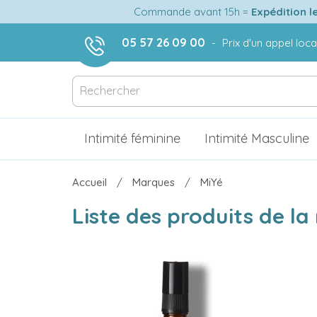
Commande avant 15h =
Expédition l
05 57 26 09 00
-
Prix d'un appel loca
Intimité féminine
Intimité Masculine
Accueil
Marques
MiYé
Liste des produits de l