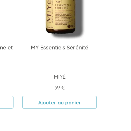
ime et
MY Essentiels Sérénité
MIYÉ
Prix
39 €
Ajouter au panier