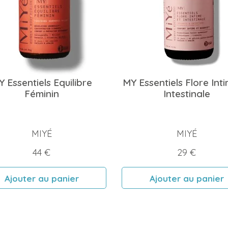
 Essentiels Equilibre
MY Essentiels Flore Int
Féminin
Intestinale
MIYÉ
MIYÉ
Prix
Prix
44 €
29 €
Ajouter au panier
Ajouter au panier