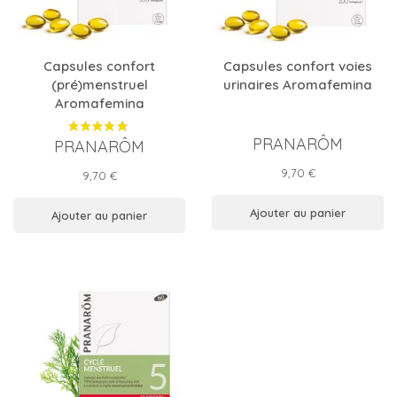
Capsules confort
Capsules confort voies
(pré)menstruel
urinaires Aromafemina
Aromafemina
PRANARÔM
PRANARÔM
Prix
9,70 €
Prix
9,70 €
Ajouter au panier
Ajouter au panier