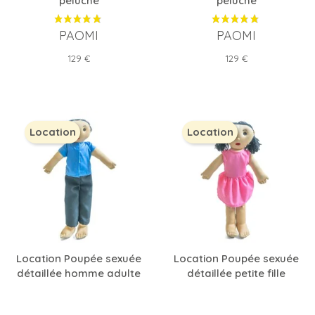
peluche
peluche
PAOMI
PAOMI
Prix
Prix
129 €
129 €
Location
Location
Location Poupée sexuée
Location Poupée sexuée
détaillée homme adulte
détaillée petite fille