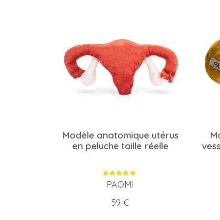
Modèle anatomique utérus
Mo
en peluche taille réelle
vess
PAOMI
Prix
59 €