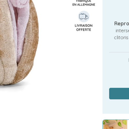
Repro
inter
clitori