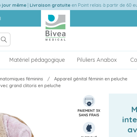
e jour même
|
Livraison gratuite
en Point relais à partir de 60 
l
Matériel pédagogique
Piluliers Anabox
Co
natomiques féminins
Appareil génital féminin en peluche
ec grand clitoris en peluche
M
int
av