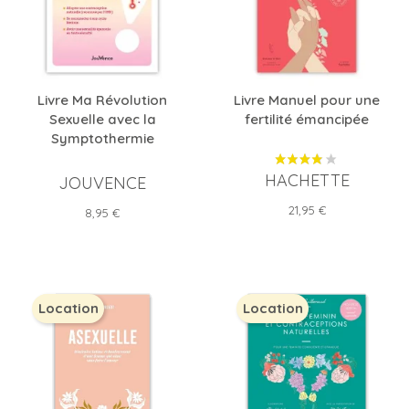
Livre Ma Révolution
Livre Manuel pour une
Sexuelle avec la
fertilité émancipée
Symptothermie
HACHETTE
JOUVENCE
Prix
21,95 €
Prix
8,95 €
Location
Location