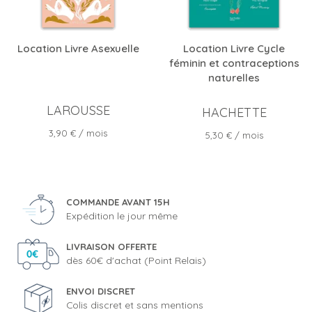
Location Livre Asexuelle
Location Livre Cycle
féminin et contraceptions
naturelles
LAROUSSE
HACHETTE
Prix
3,90 €
/ mois
Prix
5,30 €
/ mois
COMMANDE AVANT 15H
Expédition le jour même
LIVRAISON OFFERTE
dès 60€ d'achat (Point Relais)
ENVOI DISCRET
Colis discret et sans mentions