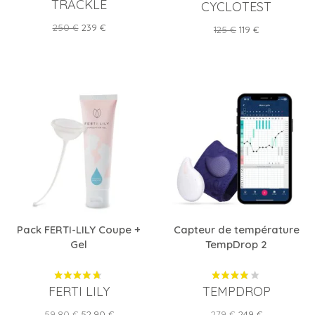
TRACKLE
CYCLOTEST
Prix
Prix
250 €
239 €
Prix
Prix
125 €
119 €
de
de
base
base
Pack FERTI-LILY Coupe +
Capteur de température
Gel
TempDrop 2
FERTI LILY
TEMPDROP
Prix
Prix
Prix
Prix
59,80 €
52,90 €
279 €
249 €