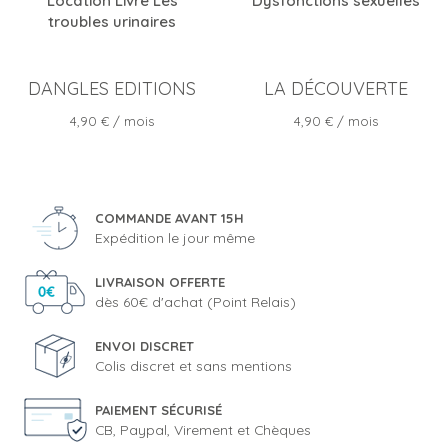
Location Livre Les
Dysfonctions sexuelles
troubles urinaires
DANGLES EDITIONS
LA DÉCOUVERTE
Prix
Prix
4,90 €
/ mois
4,90 €
/ mois
COMMANDE AVANT 15H
Expédition le jour même
LIVRAISON OFFERTE
dès 60€ d'achat (Point Relais)
ENVOI DISCRET
Colis discret et sans mentions
PAIEMENT SÉCURISÉ
CB, Paypal, Virement et Chèques