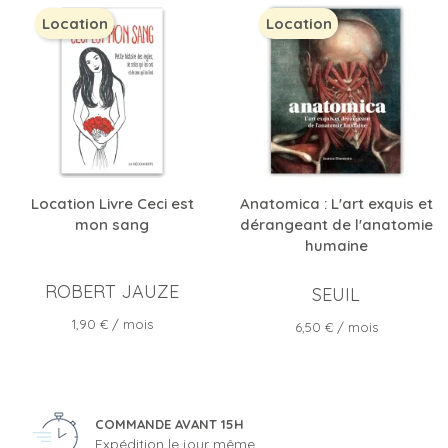
Location
Location
Location Livre Ceci est
Anatomica : L'art exquis et
mon sang
dérangeant de l'anatomie
humaine
ROBERT JAUZE
SEUIL
Prix
1,90 €
/ mois
Prix
6,50 €
/ mois
COMMANDE AVANT 15H
Expédition le jour même