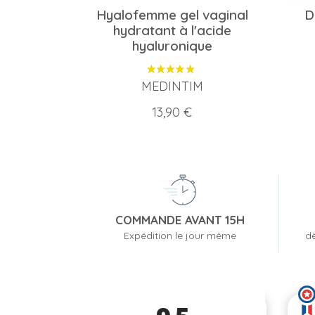
Hyalofemme gel vaginal
D
hydratant à l'acide
hyaluronique
MEDINTIM
Prix
13,90 €
COMMANDE AVANT 15H
Expédition le jour même
dè