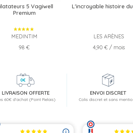
ilatateurs 5 Vagiwell
L'incroyable histoire d
Premium
MEDINTIM
LES ARÈNES
Prix
Prix
98 €
4,90 €
/ mois
LIVRAISON OFFERTE
ENVOI DISCRET
s 60€ d'achat (Point Relais)
Colis discret et sans menti