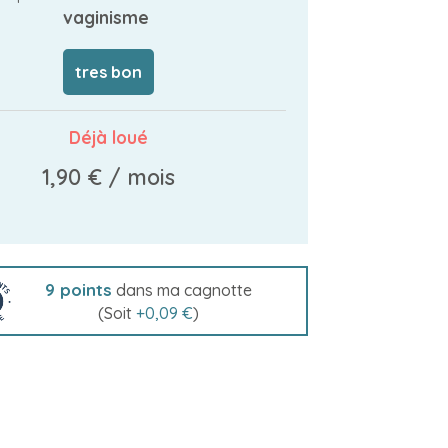
vaginisme
tres bon
Déjà loué
1,90 €
/ mois
9
points
dans ma cagnotte
(Soit
+
0,09 €
)