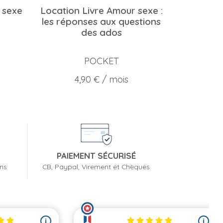
u sexe
Location Livre Amour sexe :
les réponses aux questions
des ados
POCKET
Prix
4,90 €
/ mois
PAIEMENT SÉCURISÉ
ons
CB, Paypal, Virement et Chèques