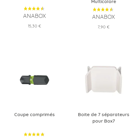
Multicolore
ANABOX
ANABOX
Prix
15,30 €
Prix
7,90 €
Coupe comprimés
Boite de 7 séparateurs
pour Box7