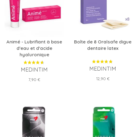
Animé - Lubrifiant à base
Boîte de 8 Oralsafe digue
d'eau et d'acide
dentaire latex
hyaluronique
MEDINTIM
MEDINTIM
Prix
12,90 €
Prix
7,90 €