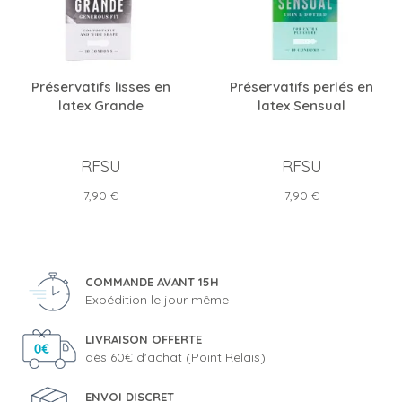
Préservatifs lisses en
Préservatifs perlés en
latex Grande
latex Sensual
RFSU
RFSU
Prix
Prix
7,90 €
7,90 €
COMMANDE AVANT 15H
Expédition le jour même
LIVRAISON OFFERTE
dès 60€ d'achat (Point Relais)
ENVOI DISCRET