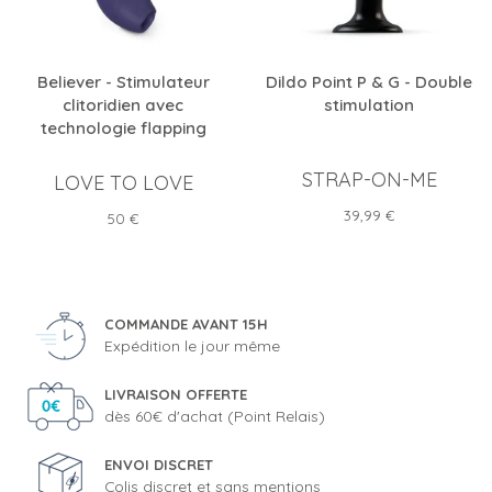
Believer - Stimulateur
Dildo Point P & G - Double
clitoridien avec
stimulation
technologie flapping
STRAP-ON-ME
LOVE TO LOVE
Prix
39,99 €
Prix
50 €
COMMANDE AVANT 15H
Expédition le jour même
LIVRAISON OFFERTE
dès 60€ d'achat (Point Relais)
ENVOI DISCRET
Colis discret et sans mentions