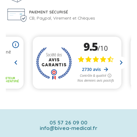
PAIEMENT SÉCURISÉ
CB, Paypal, Virement et Chèques
05 57 26 09 00
info@bivea-medical.fr