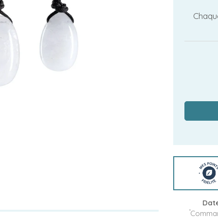
Chaque
Date
*
Command