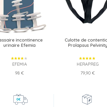
essaire incontinence
Culotte de contenti
urinaire Efemia
Prolapsus Pelvinit
EFEMIA
HERAPREG
Prix
Prix
98 €
79,90 €