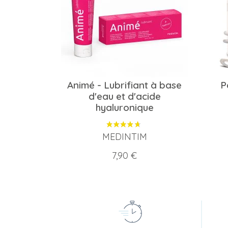
Animé - Lubrifiant à base
P
d'eau et d'acide
hyaluronique
MEDINTIM
Prix
7,90 €