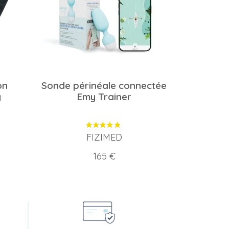
on
Sonde périnéale connectée
y
Emy Trainer
FIZIMED
Prix
165 €