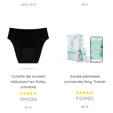
Prix
Prix
Prix
48 €
39 €
18 €
de
base
Culotte de soutien
Sonde périnéale
réduisant les fuites
connectée Emy Trainer
urinaires
FIZIMED
SMOON
Prix
165 €
Prix
59 €