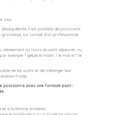
r jour.
déséquilibrée, il est possible de poursuivre
 grossesse, sur conseil d’un professionnel
is, idéalement au cours du petit-déjeuner, ou
r exemple 1 gélule le matin, 1 le midi et 1 le
possible de les ouvrir et de mélanger leur
ration froide.
e poursuivre avec une formule post-
de.
 et à la femme enceinte.
iée et équilibrée ni à un mode de vie sain.