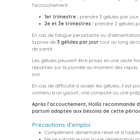
l’accouchement.
1er trimestre :
prendre 3 gélules par jour.
2e et 3e trimestres :
prendre 2 gélules pa
En cas de fatigue persistante ou d’alimentation 
la prise de
3 gélules par jour
tout au long de la
de santé.
Les gélules peuvent être prises en une seule fo
réparties sur la journée au moment des repas, pa
soir.
En cas de difficulté à avaler les gélules, il est 
contenu à un yaourt, une compote ou une prépa
Après l’accouchement, Hollis recommande d
partum adaptée aux besoins de cette pério
Précautions d’emploi
Complément alimentaire réservé à l’adulte
Ne se substitue pas à une alimentation var