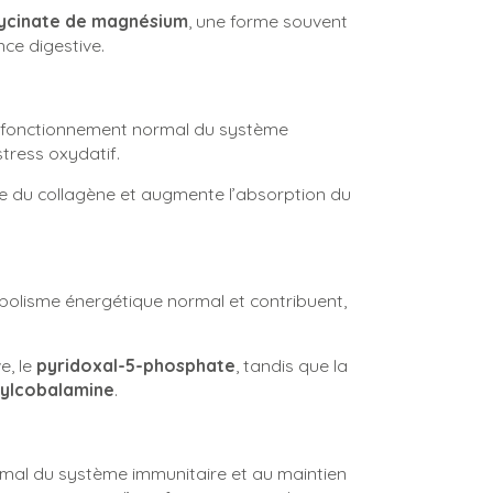
lycinate de magnésium
, une forme souvent
nce digestive.
au fonctionnement normal du système
stress oxydatif.
le du collagène et augmente l’absorption du
bolisme énergétique normal et contribuent,
e, le
pyridoxal-5-phosphate
, tandis que la
ylcobalamine
.
mal du système immunitaire et au maintien