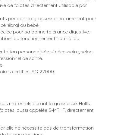
ive de folates directement utilisable par
ants pendant la grossesse, notamment pour
cérébral du bébé.
éciée pour sa bonne tolérance digestive.
tribuer au fonctionnement normal du
ntation personnalisée si nécessaire, selon
fessionnel de santé.
e.
oires certifiés ISO 22000.
ssus maternels durant la grossesse. Hollis
 folates, aussi appelée 5-MTHF, directement
car elle ne nécessite pas de transformation
de folique classique.