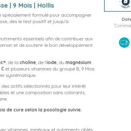
 | 9 Mois | Hollis
e spécialement formulé pour accompagner
Date
e, dès le test positif et jusqu’à
*
Command
nutriments essentiels afin de contribuer aux
e maman et de soutenir le bon développement
ic®
, de la
choline
, de l’
iode
, du
magnésium
 C
et plusieurs vitamines du groupe B, 9 Mois
fer systématique.
: des actifs sélectionnés pour leur intérêt
bles et une composition sans colorants,
ane.
ois de cure selon la posologie suivie.
avec vitamines, minéraux et nutriments ciblés.