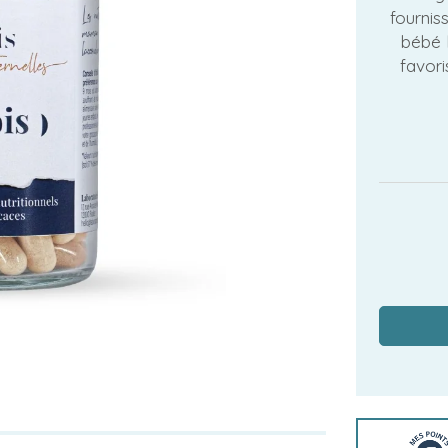
fournis
bébé 
favori