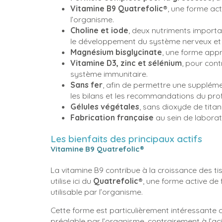
Vitamine B9 Quatrefolic®
, une forme act
l’organisme.
Choline et iode
, deux nutriments import
le développement du système nerveux et 
Magnésium bisglycinate
, une forme appr
Vitamine D3, zinc et sélénium
, pour con
système immunitaire.
Sans fer
, afin de permettre une suppléme
les bilans et les recommandations du pro
Gélules végétales
, sans dioxyde de titan
Fabrication française
au sein de laborat
Les bienfaits des principaux actifs
Vitamine B9 Quatrefolic®
La vitamine B9 contribue à la croissance des ti
utilise ici du
Quatrefolic®
, une forme active de
utilisable par l’organisme.
Cette forme est particulièrement intéressante 
préalable par l’organisme, contrairement à l’aci