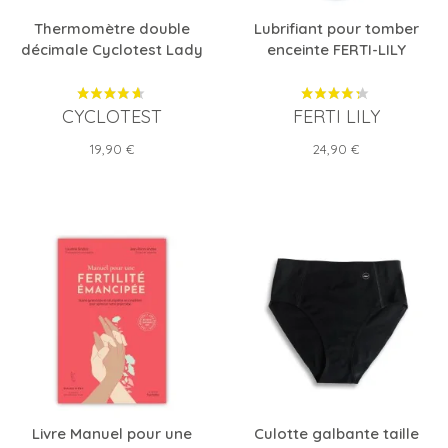
Thermomètre double
Lubrifiant pour tomber
décimale Cyclotest Lady
enceinte FERTI-LILY
CYCLOTEST
FERTI LILY
Prix
Prix
19,90 €
24,90 €
Livre Manuel pour une
Culotte galbante taille