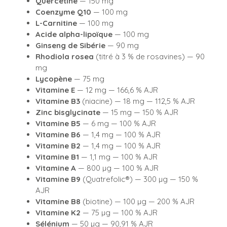
Quercétine
— 150 mg
Coenzyme Q10
— 100 mg
L-Carnitine
— 100 mg
Acide alpha-lipoïque
— 100 mg
Ginseng de Sibérie
— 90 mg
Rhodiola rosea
(titré à 3 % de rosavines) — 90
mg
Lycopène
— 75 mg
Vitamine E
— 12 mg — 166,6 % AJR
Vitamine B3
(niacine) — 18 mg — 112,5 % AJR
Zinc bisglycinate
— 15 mg — 150 % AJR
Vitamine B5
— 6 mg — 100 % AJR
Vitamine B6
— 1,4 mg — 100 % AJR
Vitamine B2
— 1,4 mg — 100 % AJR
Vitamine B1
— 1,1 mg — 100 % AJR
Vitamine A
— 800 µg — 100 % AJR
Vitamine B9
(Quatrefolic®) — 300 µg — 150 %
AJR
Vitamine B8
(biotine) — 100 µg — 200 % AJR
Vitamine K2
— 75 µg — 100 % AJR
Sélénium
— 50 µg — 90,91 % AJR