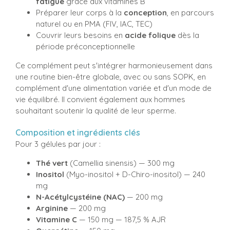
fatigue
grâce aux vitamines B
Préparer leur corps à la
conception
, en parcours
naturel ou en PMA (FIV, IAC, TEC)
Couvrir leurs besoins en
acide folique
dès la
période préconceptionnelle
Ce complément peut s'intégrer harmonieusement dans
une routine bien-être globale, avec ou sans SOPK, en
complément d'une alimentation variée et d'un mode de
vie équilibré. Il convient également aux hommes
souhaitant soutenir la qualité de leur sperme.
Composition et ingrédients clés
Pour 3 gélules par jour :
Thé vert
(Camellia sinensis) — 300 mg
Inositol
(Myo-inositol + D-Chiro-inositol) — 240
mg
N-Acétylcystéine (NAC)
— 200 mg
Arginine
— 200 mg
Vitamine C
— 150 mg — 187,5 % AJR