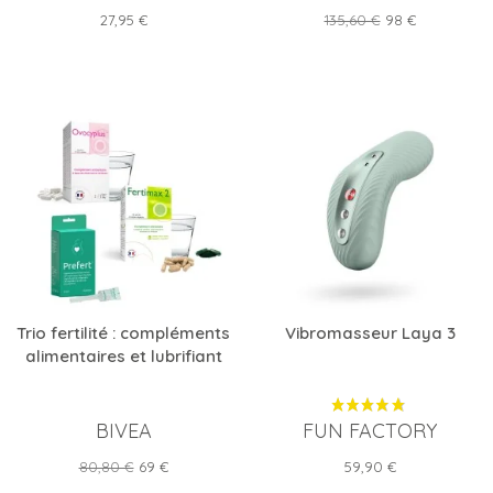
Prix
Prix
Prix
27,95 €
135,60 €
98 €
de
base
Trio fertilité : compléments
Vibromasseur Laya 3
alimentaires et lubrifiant
BIVEA
FUN FACTORY
Prix
Prix
Prix
80,80 €
69 €
59,90 €
de