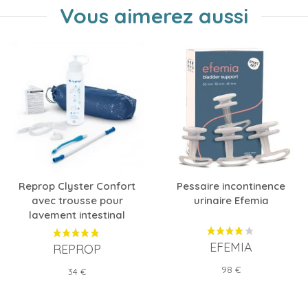
Vous aimerez aussi
Reprop Clyster Confort
Pessaire incontinence
avec trousse pour
urinaire Efemia
lavement intestinal
EFEMIA
REPROP
Prix
98 €
Prix
34 €