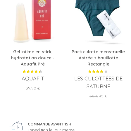
Gel intime en stick,
Pack culotte menstruelle
hydratation douce -
Astrée + bouillotte
Aquafit Pré
Rectangle
AQUAFIT
LES CULOTTÉES DE
SATURNE
Prix
39,90 €
Prix
Prix
50 €
45 €
de
base
COMMANDE AVANT 15H
Expédition le jour même