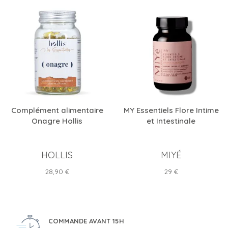
Complément alimentaire
MY Essentiels Flore Intime
Onagre Hollis
et Intestinale
HOLLIS
MIYÉ
Prix
Prix
28,90 €
29 €
COMMANDE AVANT 15H