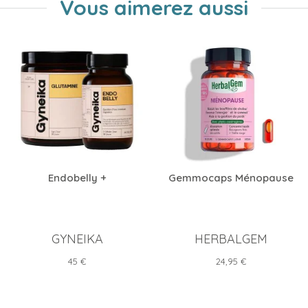
Vous aimerez aussi
Endobelly +
Gemmocaps Ménopause
GYNEIKA
HERBALGEM
Prix
Prix
45 €
24,95 €