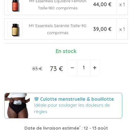
MY Essentiels Equilibre Féminin
44,00 €
x 1
Taille-180 comprimés
MY Essentiels Sérénité Taille-90
39,00 €
x 1
comprimés
En stock
−
+
73 €
83 €
🌸 Culotte menstruelle & bouillotte
Idéale pour soulager les douleurs de
règles
*
Date de livraison estimée
:
12 - 13 août