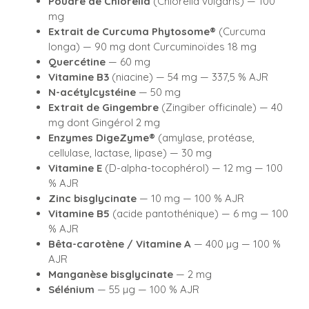
Poudre de Chlorella
(Chlorella vulgaris) — 100
mg
Extrait de Curcuma Phytosome®
(Curcuma
longa) — 90 mg dont Curcuminoïdes 18 mg
Quercétine
— 60 mg
Vitamine B3
(niacine) — 54 mg — 337,5 % AJR
N-acétylcystéine
— 50 mg
Extrait de Gingembre
(Zingiber officinale) — 40
mg dont Gingérol 2 mg
Enzymes DigeZyme®
(amylase, protéase,
cellulase, lactase, lipase) — 30 mg
Vitamine E
(D-alpha-tocophérol) — 12 mg — 100
% AJR
Zinc bisglycinate
— 10 mg — 100 % AJR
Vitamine B5
(acide pantothénique) — 6 mg — 100
% AJR
Bêta-carotène / Vitamine A
— 400 µg — 100 %
AJR
Manganèse bisglycinate
— 2 mg
Sélénium
— 55 µg — 100 % AJR