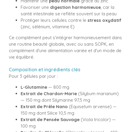
Maintenir une
peau normale
grâce au zinc
Favoriser une
digestion harmonieuse
, car la
santé intestinale se reflète souvent sur la peau
Protéger leurs cellules contre le
stress oxydatif
(zinc, sélénium, vitamine E)
Ce complément peut s'intégrer harmonieusement dans
une routine beauté globale, avec ou sans SOPK, en
complément d'une alimentation variée et d'un mode de
vie équilibré.
Composition et ingrédients clés
Pour 3 gélules par jour :
L-Glutamine
— 800 mg
Extrait de Chardon-Marie
(Silybum marianum)
— 150 mg dont Silymarine 97,5 mg
Extrait de Prêle Nano
(Equisetum arvense) —
150 mg dont Silice 10,5 mg
Extrait de Pensée Sauvage
(Viola tricolor) —
100 mg